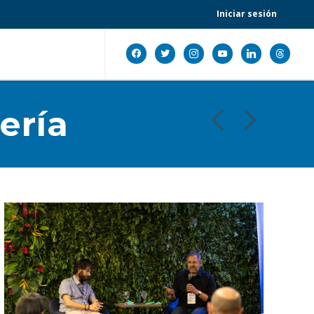
Iniciar sesión
facebook
twitter
instagram
youtube
linkedin
threads
ería