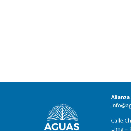
Alianz
info@a
Calle Ch
Lima – 