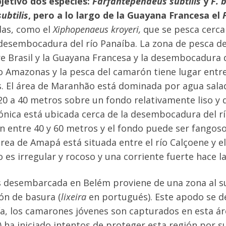
jetivo dos especies:
Farfantepenaeus subtilis
y
F. 
subtilis
, pero a lo largo de la Guayana Francesa el
das, como el
Xiphopenaeus kroyeri,
que se pesca cerca 
 desembocadura del río Panaíba. La zona de pesca 
e Brasil y la Guayana Francesa y la desembocadura d
ío Amazonas y la pesca del camarón tiene lugar entr
. El área de Maranhão está dominada por agua salada
 20 a 40 metros sobre un fondo relativamente liso y
nica está ubicada cerca de la desembocadura del río
n entre 40 y 60 metros y el fondo puede ser fangos
área de Amapá está situada entre el río Calçoene y 
es irregular y rocoso y una corriente fuerte hace la
s desembarcada en Belém proviene de una zona al s
n de basura (
lixeira
en portugués). Este apodo se de
ía, los camarones jóvenes son capturados en esta ár
 ha iniciado intentos de proteger esta región por 