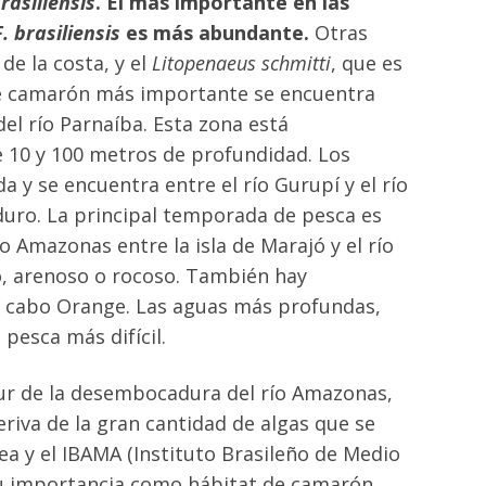
brasiliensis
. El más importante en las
F. brasiliensis
es más abundante.
Otras
de la costa, y el
Litopenaeus schmitti
, que es
de camarón más importante se encuentra
el río Parnaíba. Esta zona está
e 10 y 100 metros de profundidad. Los
 y se encuentra entre el río Gurupí y el río
 duro. La principal temporada de pesca es
 Amazonas entre la isla de Marajó y el río
o, arenoso o rocoso. También hay
el cabo Orange. Las aguas más profundas,
 pesca más difícil.
ur de la desembocadura del río Amazonas,
riva de la gran cantidad de algas que se
ea y el IBAMA (Instituto Brasileño de Medio
su importancia como hábitat de camarón.