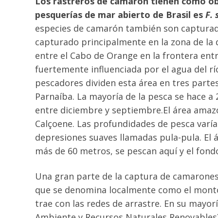
Los rastreros de camarón tienen como ob
pesquerías de mar abierto de Brasil es
F. 
especies de camarón también son captura
capturado principalmente en la zona de la
entre el Cabo de Orange en la frontera entr
fuertemente influenciada por el agua del r
pescadores dividen esta área en tres partes
Parnaíba. La mayoría de la pesca se hace a
entre diciembre y septiembre.El área amazó
Calçoene. Las profundidades de pesca varía
depresiones suaves llamadas pula-pula. El 
más de 60 metros, se pescan aquí y el fondo 
Una gran parte de la captura de camarone
que se denomina localmente como el montó
trae con las redes de arrastre. En su mayor
Ambiente y Recursos Naturales Renovables)