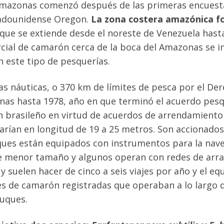
 Amazonas comenzó después de las primeras encuesta
tadounidense Oregon.
La zona costera amazónica fo
 que se extiende desde el noreste de Venezuela hast
cial de camarón cerca de la boca del Amazonas se ini
 este tipo de pesquerías.
as náuticas, o 370 km de límites de pesca por el De
nas hasta 1978, año en que terminó el acuerdo pesq
n brasileño en virtud de acuerdos de arrendamiento
rían en longitud de 19 a 25 metros. Son accionados 
ques están equipados con instrumentos para la nave
e menor tamaño y algunos operan con redes de arras
 suelen hacer de cinco a seis viajes por año y el eq
 de camarón registradas que operaban a lo largo de 
buques.