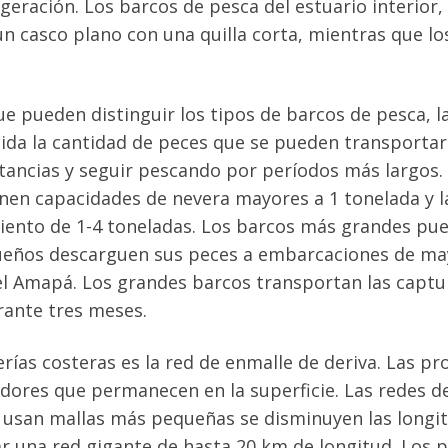
igeración. Los barcos de pesca del estuario interior,
un casco plano con una quilla corta, mientras que 
e pueden distinguir los tipos de barcos de pesca, la
a la cantidad de peces que se pueden transportar
istancias y seguir pescando por períodos más largos
nen capacidades de nevera mayores a 1 tonelada y l
iento de 1-4 toneladas. Los barcos más grandes pue
ueños descarguen sus peces a embarcaciones de may
el Amapá. Los grandes barcos transportan las captu
ante tres meses.
erías costeras es la red de enmalle de deriva. Las 
tadores que permanecen en la superficie. Las redes 
usan mallas más pequeñas se disminuyen las longitu
 una red gigante de hasta 20 km de longitud. Los p