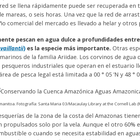
a red se llena rápidamente puede ser recuperada en 
de mareas, o seis horas. Una vez que la red de arras
ño comercial del mercado es llevado a helar y otro
mente pescan en agua dulce a profundidades entre
aillantii
)
es la especie más importante.
Otras espe
marinos de la familia Ariidae. Los corvinos de agua 
squeros industriales que operan en el estuario lle
área de pesca legal está limitada a 00 ° 05 ‘N y 48 ° 0
manitoa. Fotografía: Santa Maria 03/Macaulay Library at the Cornell Lab
squerías de la zona de la costa del Amazonas tiene
propulsados ​​solo por la vela. Aunque el otro 60% 
bustible o cuando se necesita estabilidad en aguas