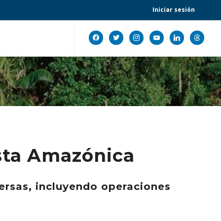
Iniciar sesión
facebook
twitter
instagram
youtube
linkedin
threads
osta Amazónica
ersas, incluyendo operaciones