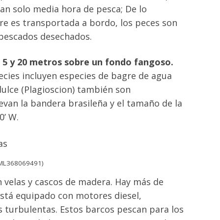
tan solo media hora de pesca; De lo
tre es transportada a bordo, los peces son
s pescados desechados.
 5 y 20 metros sobre un fondo fangoso.
cies incluyen especies de bagre de agua
dulce (Plagioscion) también son
van la bandera brasileña y el tamaño de la
0’ W.
 (ML368069491)
n velas y cascos de madera. Hay más de
está equipado con motores diesel,
 turbulentas. Estos barcos pescan para los