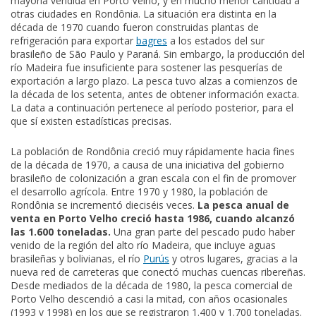
mayoría vendida en Porto Velho, y en mucho menor cantidad a
otras ciudades en Rondônia. La situación era distinta en la
década de 1970 cuando fueron construidas plantas de
refrigeración para exportar
bagres
a los estados del sur
brasileño de São Paulo y Paraná. Sin embargo, la producción del
río Madeira fue insuficiente para sostener las pesquerías de
exportación a largo plazo. La pesca tuvo alzas a comienzos de
la década de los setenta, antes de obtener información exacta.
La data a continuación pertenece al período posterior, para el
que sí existen estadísticas precisas.
La población de Rondônia creció muy rápidamente hacia fines
de la década de 1970, a causa de una iniciativa del gobierno
brasileño de colonización a gran escala con el fin de promover
el desarrollo agrícola. Entre 1970 y 1980, la población de
Rondônia se incrementó dieciséis veces.
La pesca anual de
venta en Porto Velho creció hasta 1986, cuando alcanzó
las 1.600 toneladas.
Una gran parte del pescado pudo haber
venido de la región del alto río Madeira, que incluye aguas
brasileñas y bolivianas, el río
Purús
y otros lugares, gracias a la
nueva red de carreteras que conectó muchas cuencas ribereñas.
Desde mediados de la década de 1980, la pesca comercial de
Porto Velho descendió a casi la mitad, con años ocasionales
(1993 y 1998) en los que se registraron 1.400 y 1.700 toneladas.