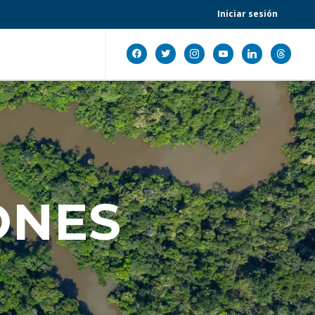
Iniciar sesión
facebook
twitter
instagram
youtube
linkedin
threads
ONES