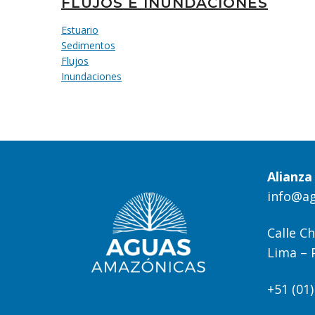
FLUJOS E INUNDACIONES
Estuario
Sedimentos
Flujos
Inundaciones
Alianz
info@a
Calle Ch
Lima – 
+51 (01