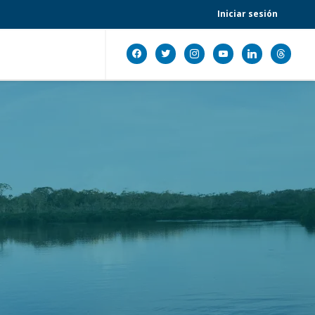
Iniciar sesión
facebook
twitter
instagram
youtube
linkedin
threads