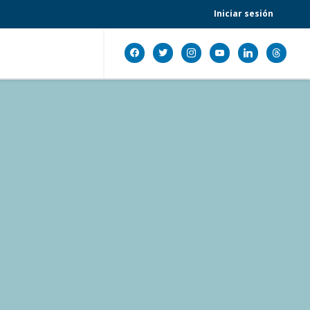
Iniciar sesión
facebook
twitter
instagram
youtube
linkedin
threads