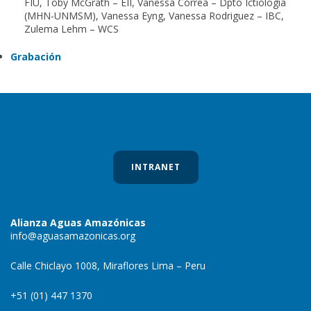
FIU, Toby McGrath – EII, Vanessa Correa – Dpto Ictiología
(MHN-UNMSM), Vanessa Eyng, Vanessa Rodriguez – IBC,
Zulema Lehm – WCS
Grabación
INTRANET
Alianza Aguas Amazónicas
info@aguasamazonicas.org
Calle Chiclayo 1008, Miraflores Lima – Peru
+51 (01) 447 1370