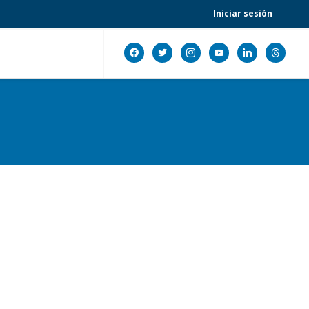
Iniciar sesión
facebook
twitter
instagram
youtube
linkedin
threads