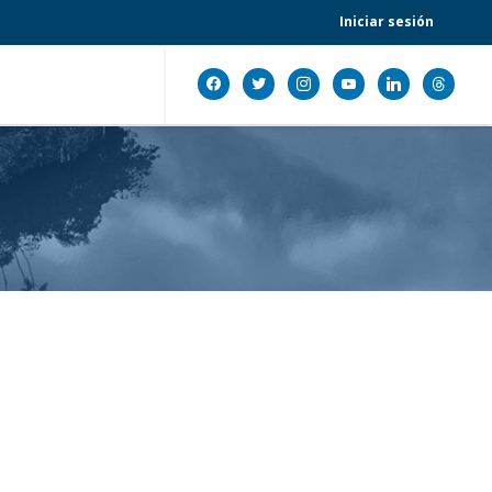
Iniciar sesión
facebook
twitter
instagram
youtube
linkedin
threads