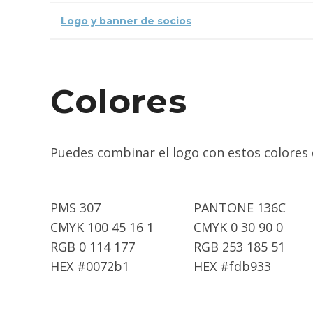
Logo y banner de socios
Colores
Puedes combinar el logo con estos colores 
PMS 307
PANTONE 136C
CMYK 100 45 16 1
CMYK 0 30 90 0
RGB 0 114 177
RGB 253 185 51
HEX #0072b1
HEX #fdb933