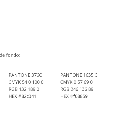
de fondo:
PANTONE 376C
PANTONE 1635 C
CMYK 54 0 100 0
CMYK 0 57 69 0
RGB 132 189 0
RGB 246 136 89
HEX #82c341
HEX #f68859