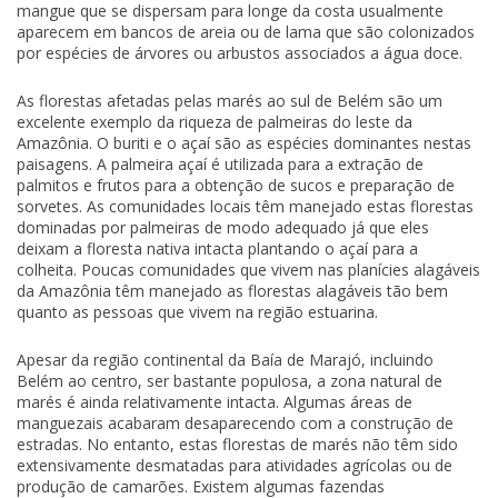
mangue que se dispersam para longe da costa usualmente
aparecem em bancos de areia ou de lama que são colonizados
por espécies de árvores ou arbustos associados a água doce.
As florestas afetadas pelas marés ao sul de Belém são um
excelente exemplo da riqueza de palmeiras do leste da
Amazônia. O buriti e o açaí são as espécies dominantes nestas
paisagens. A palmeira açaí é utilizada para a extração de
palmitos e frutos para a obtenção de sucos e preparação de
sorvetes. As comunidades locais têm manejado estas florestas
dominadas por palmeiras de modo adequado já que eles
deixam a floresta nativa intacta plantando o açaí para a
colheita. Poucas comunidades que vivem nas planícies alagáveis
da Amazônia têm manejado as florestas alagáveis tão bem
quanto as pessoas que vivem na região estuarina.
Apesar da região continental da Baía de Marajó, incluindo
Belém ao centro, ser bastante populosa, a zona natural de
marés é ainda relativamente intacta. Algumas áreas de
manguezais acabaram desaparecendo com a construção de
estradas. No entanto, estas florestas de marés não têm sido
extensivamente desmatadas para atividades agrícolas ou de
produção de camarões. Existem algumas fazendas