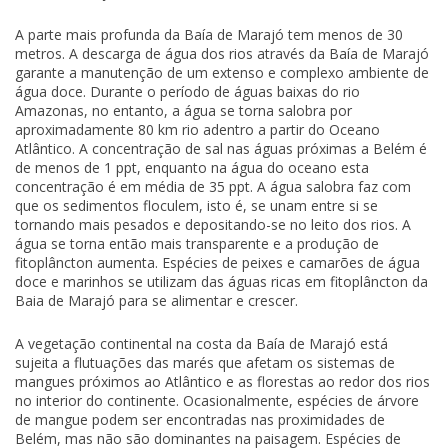
A parte mais profunda da Baía de Marajó tem menos de 30
metros. A descarga de água dos rios através da Baía de Marajó
garante a manutenção de um extenso e complexo ambiente de
água doce. Durante o período de águas baixas do rio
Amazonas, no entanto, a água se torna salobra por
aproximadamente 80 km rio adentro a partir do Oceano
Atlântico. A concentração de sal nas águas próximas a Belém é
de menos de 1 ppt, enquanto na água do oceano esta
concentração é em média de 35 ppt. A água salobra faz com
que os sedimentos floculem, isto é, se unam entre si se
tornando mais pesados e depositando-se no leito dos rios. A
água se torna então mais transparente e a produção de
fitoplâncton aumenta. Espécies de peixes e camarões de água
doce e marinhos se utilizam das águas ricas em fitoplâncton da
Baia de Marajó para se alimentar e crescer.
A vegetação continental na costa da Baía de Marajó está
sujeita a flutuações das marés que afetam os sistemas de
mangues próximos ao Atlântico e as florestas ao redor dos rios
no interior do continente. Ocasionalmente, espécies de árvore
de mangue podem ser encontradas nas proximidades de
Belém, mas não são dominantes na paisagem. Espécies de