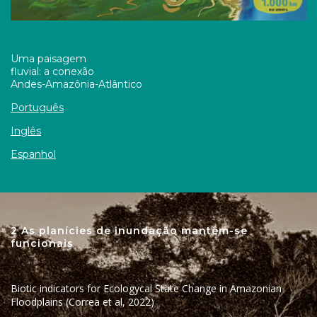
Uma paisagem
fluvial: a conexão
Andes-Amazônia-Atlântico
Português
Inglês
Espanhol
2 As planícies de inundação mantêm-se
funcionais
Biotic indicators for Ecologycal State Change in Amazonian
Floodplains (Correa et al, 2022)