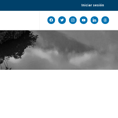
Iniciar sesión
facebook
twitter
instagram
youtube
linkedin
threads