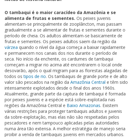
O tambaqui é o maior caracídeo da Amazônia e se
alimenta de frutas e sementes.
Os peixes juvenis
alimentam-se principalmente de zooplâncton, mas passam
gradualmente a se alimentar de frutas e sementes durante o
período de cheia. Os adultos alimentam-se basicamente de
frutas e sementes. Os peixes adultos saem da região da
várzea
quando o nível da água começa a baixar rapidamente
e permanecem nos canais dos rios durante o período de
seca. No início da enchente, os cardumes de tambaqui
começam a migrar rio acima até encontrarem o local onde
desovarão, após o qual migram para as florestas alagadas de
todos os
tipos de rio
. Os tambaquis de grande porte e de alto
valor são pescados na região da
Amazônia Central
e têm sido
intensamente explotados desde o final dos anos 1960s.
Atualmente, grande parte da captura de tambaqui é formada
por peixes juvenis e a espécie está sobre-explotada nas
regiões da Amazônia Central e
Baixo Amazonas
. Existem
várias restrições para proteger tambaquis adultos e juvenis
da sobre-explotação, mas elas não são respeitadas pelos
pescadores e nem tampouco aplicadas pelas autoridades
numa área tão extensa. A melhor estratégia de manejo seria
proibir a venda de tambaquis juvenis em mercados urbanos.