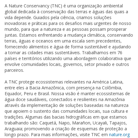
A Nature Conservancy (TNC) é uma organização ambiental
global dedicada à conservação das terras e águas das quais a
vida depende. Guiados pela ciência, criamos soluções
inovadoras e práticas para os desafios mais urgentes de nosso
mundo, para que a natureza e as pessoas possam prosperar
juntas. Estamos enfrentando a mudança climática, conservando
terras, águas e oceanos em uma escala sem precedentes,
fornecendo alimentos e água de forma sustentável e ajudando
a tornar as cidades mais sustentáveis. Trabalhamos em 76
países e territórios utilizando uma abordagem colaborativa que
envolve comunidades locais, governos, setor privado e outros
parceiros.
A TNC protege ecossistemas relevantes na América Latina,
entre eles a Bacia Amazônica, com presença na Colômbia,
Equador, Peru e Brasil. Nossa visão é manter ecossistemas de
água doce saudáveis, conectados e resilientes na Amazônia
através da implementação de soluções baseadas na natureza
que apoiem o sustento das comunidades locais, sua cultura e
tradições. Algumas das bacias hidrográficas em que estamos
trabalhando são: Caquetá, Napo, Marañon, Ucayali, Tapajos,
Araguaia; promovendo a criação de esquemas de proteção a
longo prazo. Para mais informações, visite TNC em
nature.org