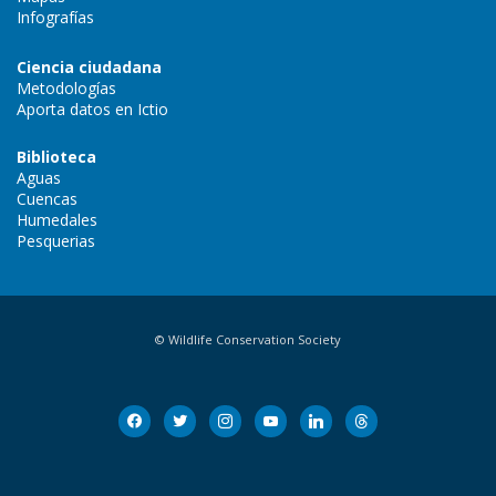
Infografías
Ciencia ciudadana
Metodologías
Aporta datos en Ictio
Biblioteca
Aguas
Cuencas
Humedales
Pesquerias
© Wildlife Conservation Society
facebook
twitter
instagram
youtube
linkedin
threads