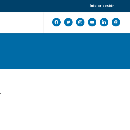
Iniciar sesión
facebook
twitter
instagram
youtube
linkedin
threads
.