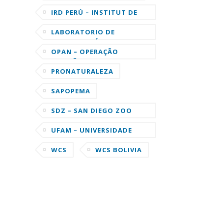
IRD PERÚ – INSTITUT DE
RECHERCHE POUR LE
DÉVELOPPEMENT
LABORATORIO DE
ORNITOLOGÍA DE LA
UNIVERSIDAD DE CORNELL
OPAN – OPERAÇÃO
AMAZÔNIA NATIVA
PRONATURALEZA
SAPOPEMA
SDZ – SAN DIEGO ZOO
GLOBAL
UFAM – UNIVERSIDADE
FEDERAL DO AMAZONAS
WCS
WCS BOLIVIA