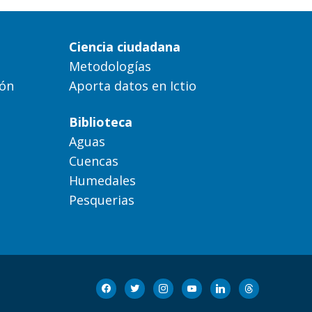
Ciencia ciudadana
Metodologías
ión
Aporta datos en Ictio
Biblioteca
Aguas
Cuencas
Humedales
Pesquerias
facebook
twitter
instagram
youtube
linkedin
threads