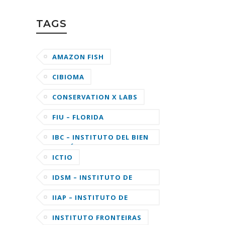
TAGS
AMAZON FISH
CIBIOMA
CONSERVATION X LABS
FIU – FLORIDA
INTERNATIONAL
UNIVERSITY
IBC – INSTITUTO DEL BIEN
COMÚN
ICTIO
IDSM – INSTITUTO DE
DESENVOLVIMENTO
SUSTENTÁVEL MAMIRAUÁ
IIAP – INSTITUTO DE
INVESTIGACIONES DE LA
AMAZONIA PERUANA
INSTITUTO FRONTEIRAS