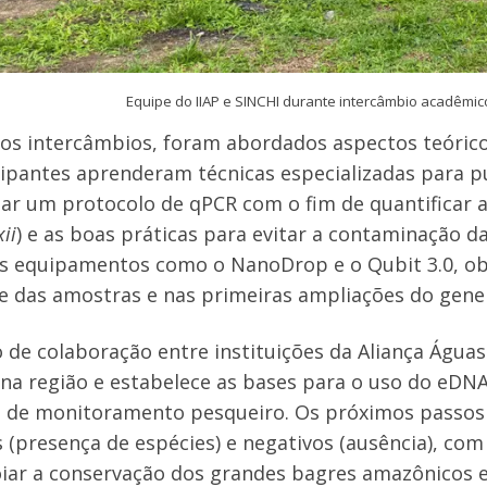
Equipe do IIAP e SINCHI durante intercâmbio acadêmico 
os intercâmbios, foram abordados aspectos teórico
cipantes aprenderam técnicas especializadas para pu
ar um protocolo de qPCR com o fim de quantificar 
ii
) e as boas práticas para evitar a contaminação d
os equipamentos como o NanoDrop e o Qubit 3.0, o
e das amostras e nas primeiras ampliações do gene
o de colaboração entre instituições da Aliança Água
 na região e estabelece as bases para o uso do e
 de monitoramento pesqueiro. Os próximos passos
 (presença de espécies) e negativos (ausência), com a
iar a conservação dos grandes bagres amazônicos e 