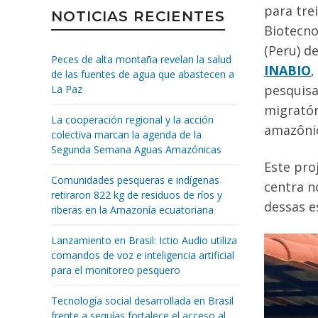
para tre
NOTICIAS RECIENTES
Biotecno
(Peru) d
Peces de alta montaña revelan la salud
INABIO
,
de las fuentes de agua que abastecen a
pesquisa
La Paz
migratór
La cooperación regional y la acción
amazônic
colectiva marcan la agenda de la
Segunda Semana Aguas Amazónicas
Este pro
Comunidades pesqueras e indígenas
centra n
retiraron 822 kg de residuos de ríos y
dessas e
riberas en la Amazonía ecuatoriana
Lanzamiento en Brasil: Ictio Audio utiliza
comandos de voz e inteligencia artificial
para el monitoreo pesquero
Tecnología social desarrollada en Brasil
frente a sequías fortalece el acceso al