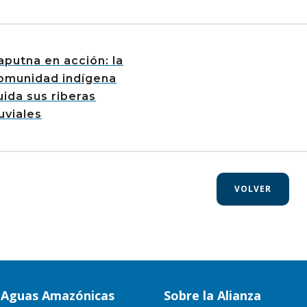
aputna en acción: la
omunidad indígena
uida sus riberas
luviales
VOLVER
a Aguas Amazónicas
Sobre la Alianza