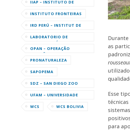
SUSTENTÁVEL MAMIRAUÁ
IIAP – INSTITUTO DE
INVESTIGACIONES DE LA
AMAZONIA PERUANA
INSTITUTO FRONTEIRAS
IRD PERÚ – INSTITUT DE
RECHERCHE POUR LE
DÉVELOPPEMENT
LABORATORIO DE
Durante 
ORNITOLOGÍA DE LA
as parti
UNIVERSIDAD DE CORNELL
OPAN – OPERAÇÃO
padroniz
AMAZÔNIA NATIVA
PRONATURALEZA
rousseaux
utilizad
SAPOPEMA
qualidad
SDZ – SAN DIEGO ZOO
GLOBAL
Esse tip
UFAM – UNIVERSIDADE
FEDERAL DO AMAZONAS
técnicas
WCS
WCS BOLIVIA
sistemas
positivos
para apo