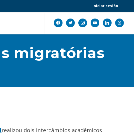
Iniciar sesión
facebook
twitter
instagram
youtube
linkedin
threads
as migratórias
I
realizou dois intercâmbios acadêmicos