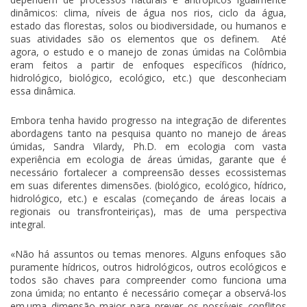
dinâmicos: clima, níveis de água nos rios, ciclo da água,
estado das florestas, solos ou biodiversidade, ou humanos e
suas atividades são os elementos que os definem. Até
agora, o estudo e o manejo de zonas úmidas na Colômbia
eram feitos a partir de enfoques específicos (hídrico,
hidrológico, biológico, ecológico, etc.) que desconheciam
essa dinâmica.
Embora tenha havido progresso na integração de diferentes
abordagens tanto na pesquisa quanto no manejo de áreas
úmidas, Sandra Vilardy, Ph.D. em ecologia com vasta
experiência em ecologia de áreas úmidas, garante que é
necessário fortalecer a compreensão desses ecossistemas
em suas diferentes dimensões. (biológico, ecológico, hídrico,
hidrológico, etc.) e escalas (começando de áreas locais a
regionais ou transfronteiriças), mas de uma perspectiva
integral.
«Não há assuntos ou temas menores. Alguns enfoques são
puramente hídricos, outros hidrológicos, outros ecológicos e
todos são chaves para compreender como funciona uma
zona úmida; no entanto é necessário começar a observá-los
em.uma dimensão maior para prever os possíveis conflitos