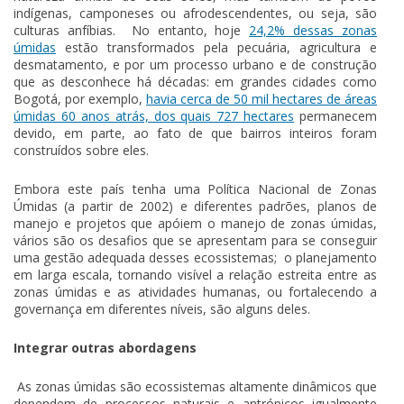
indígenas, camponeses ou afrodescendentes, ou seja, são
culturas anfíbias. No entanto, hoje
24,2% dessas zonas
úmidas
estão transformados pela pecuária, agricultura e
desmatamento, e por um processo urbano e de construção
que as desconhece há décadas: em grandes cidades como
Bogotá, por exemplo,
havia cerca de 50 mil hectares de áreas
úmidas 60 anos atrás, dos quais 727 hectares
permanecem
devido, em parte, ao fato de que bairros inteiros foram
construídos sobre eles.
Embora este país tenha uma Política Nacional de Zonas
Úmidas (a partir de 2002) e diferentes padrões, planos de
manejo e projetos que apóiem ​​o manejo de zonas úmidas,
vários são os desafios que se apresentam para se conseguir
uma gestão adequada desses ecossistemas; o planejamento
em larga escala, tornando visível a relação estreita entre as
zonas úmidas e as atividades humanas, ou fortalecendo a
governança em diferentes níveis, são alguns deles.
Integrar outras abordagens
As zonas úmidas são ecossistemas altamente dinâmicos que
dependem de processos naturais e antrópicos igualmente