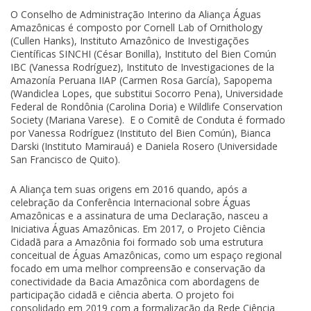
O Conselho de Administração Interino da Aliança Águas
Amazônicas é composto por Cornell Lab of Ornithology
(Cullen Hanks), Instituto Amazônico de Investigações
Científicas SINCHI (César Bonilla), Instituto del Bien Común
IBC (Vanessa Rodríguez), Instituto de Investigaciones de la
Amazonía Peruana IIAP (Carmen Rosa García), Sapopema
(Wandiclea Lopes, que substitui Socorro Pena), Universidade
Federal de Rondônia (Carolina Doria) e Wildlife Conservation
Society (Mariana Varese). E o Comitê de Conduta é formado
por Vanessa Rodríguez (Instituto del Bien Común), Bianca
Darski (Instituto Mamirauá) e Daniela Rosero (Universidade
San Francisco de Quito).
A Aliança tem suas origens em 2016 quando, após a
celebração da Conferência Internacional sobre Águas
Amazônicas e a assinatura de uma Declaração, nasceu a
Iniciativa Águas Amazônicas. Em 2017, o Projeto Ciência
Cidadã para a Amazônia foi formado sob uma estrutura
conceitual de Águas Amazônicas, como um espaço regional
focado em uma melhor compreensão e conservação da
conectividade da Bacia Amazônica com abordagens de
participação cidadã e ciência aberta. O projeto foi
consolidado em 2019 com a formalização da Rede Ciência