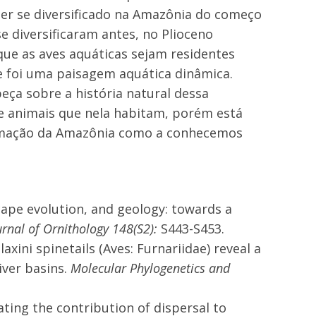
 ter se diversificado na Amazônia do começo
e diversificaram antes, no Plioceno
 que as aves aquáticas sejam residentes
 foi uma paisagem aquática dinâmica.
eça sobre a história natural dessa
e animais que nela habitam, porém está
ormação da Amazônia como a conhecemos
dscape evolution, and geology: towards a
urnal of Ornithology 148(S2):
S443-S453.
xini spinetails (Aves: Furnariidae) reveal a
ver basins.
Molecular Phylogenetics and
luating the contribution of dispersal to