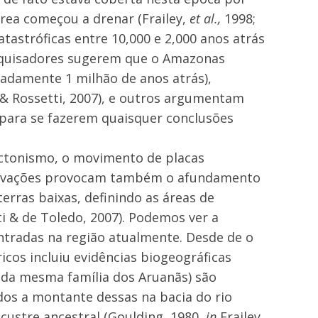
área começou a drenar (Frailey,
et al.,
1998;
tastróficas entre 10,000 e 2,000 anos atrás
esquisadores sugerem que o Amazonas
madamente 1 milhão de anos atrás),
 & Rossetti, 2007), e outros argumentam
para se fazerem quaisquer conclusões
ectonismo, o movimento de placas
elevações provocam também o afundamento
erras baixas, definindo as áreas de
ti & de Toledo, 2007). Podemos ver a
ntradas na região atualmente. Desde de o
ricos incluiu evidências biogeográficas
 da mesma família dos Aruanãs) são
os a montante dessas na bacia do rio
ustre ancestral (Goulding, 1980,
in
Frailey,