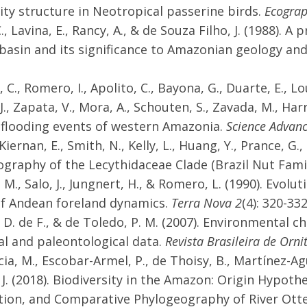
y structure in Neotropical passerine birds.
Ecograp
C., Lavina, E., Rancy, A., & de Souza Filho, J. (1988).
asin and its significance to Amazonian geology an
, C., Romero, I., Apolito, C., Bayona, G., Duarte, E., Lou
J., Zapata, V., Mora, A., Schouten, S., Zavada, M., Harr
flooding events of western Amazonia.
Science Advanc
 Kiernan, E., Smith, N., Kelly, L., Huang, Y., Prance, G
graphy of the Lecythidaceae Clade (Brazil Nut Fami
M., Salo, J., Jungnert, H., & Romero, L. (1990). Evol
f Andean foreland dynamics.
Terra Nova 2
(4): 320-332
, D. de F., & de Toledo, P. M. (2007). Environmental
al and paleontological data.
Revista Brasileira de Orni
ia, M., Escobar-Armel, P., de Thoisy, B., Martínez-Ag
 J. (2018). Biodiversity in the Amazon: Origin Hypoth
tion, and Comparative Phylogeography of River Otte