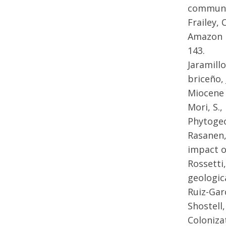
communit
Frailey, 
Amazon b
143.
Jaramillo
briceño, 
Miocene 
Mori, S.,
Phytogeo
Rasanen, 
impact o
Rossetti
geologic
Ruiz-Garc
Shostell,
Coloniza