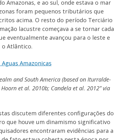
 do Amazonas, e ao sul, onde estava o mar
zonas foram pequenos tributários que
ritos acima. O resto do período Terciário
mação lacustre começava a se tornar cada
que eventualmente avançou para o leste e
 o Atlântico.
ealm and South America (based on Iturralde-
Hoorn et al. 2010b; Candela et al. 2012” via
stas discutem diferentes configurações do
aro que houve um dinamismo significativo
squisadores encontraram evidências para a
 de fato estava coberta nesta época por