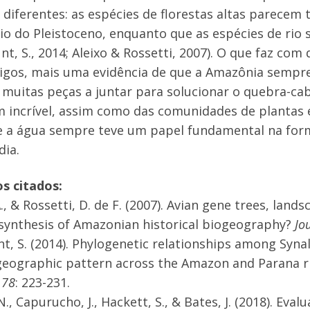
s diferentes: as espécies de florestas altas parecem
io do Pleistoceno, enquanto que as espécies de rio s
nt, S., 2014; Aleixo & Rossetti, 2007). O que faz com
igos, mais uma evidência de que a Amazônia sempre
 muitas peças a juntar para solucionar o quebra-cab
 incrível, assim como das comunidades de plantas 
ue a água sempre teve um papel fundamental na f
dia.
s citados:
A., & Rossetti, D. de F. (2007). Avian gene trees, lan
ynthesis of Amazonian historical biogeography?
Jo
, S. (2014). Phylogenetic relationships among Synalla
eographic pattern across the Amazon and Parana ri
 78
: 223-231.
., Capurucho, J., Hackett, S., & Bates, J. (2018). Eva