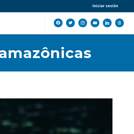
Iniciar sesión
facebook
twitter
instagram
youtube
linkedin
threads
 amazônicas