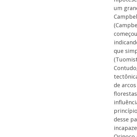
um grand
Campbell
(Campbel
começou 
indicand
que simp
(Tuomis
Contudo,
tectôni
de arcos
floresta
influênc
princípi
desse pa
incapaze
Orinoco 