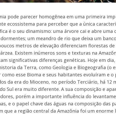
nia pode parecer homogênea em uma primeira imp
te ecossistema para perceber que a única caracterí
fica é o seu dinamismo: uma árvore cai e abre uma
dormentes; um meandro de rio que deixa um banco 
oucos metros de elevação diferenciam florestas de 
árzea. Existem inúmeros sons e texturas na Amazôni
am significativas diferenças genéticas. Hoje em dia,
historia da Terra, como Geologia e Biogeografia (o e
 como esse Bioma e seus habitantes evoluíram e o p
s da era do Mioceno, no período Terciário, há 12 
do Sul era muito diferente. A sua composição e apa
dores, porém a importante influência do levantamen
s, e o papel chave das águas na composição das pa
m que a região central da Amazônia foi um enorme 