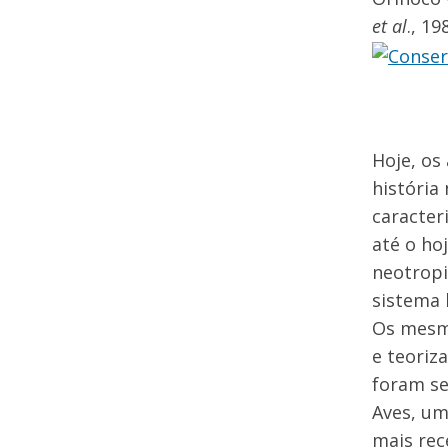
et al
., 19
Hoje, os
história
caracter
até o ho
neotropi
sistema 
Os mesmo
e teoriz
foram se
Aves, um
mais rec