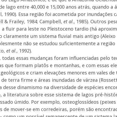
e lago entre 40,000 e 15,000 anos atrás, quando a 
, 1990). Essa região foi acometida por inundações ca
l & Frailey, 1984; Campbell,
et al
., 1985). Outros p
a fluir para leste no Pleistoceno tardio (há aproxi
o claramente um sistema fluvial mais antigo (Aleixo
lesmente não se estudou suficientemente a região 
to,
et al
., 1992).
 todas essas mudanças foram influenciadas pelo t
cas que formam platôs e montanhas, e com essas 
 geológicos e criam elevações menores em vales de t
s de terra firme e áreas inundadas de várzea (Rosset
ia desse dinamismo na diversidade de espécies enco
o, a literatura sobre esse sistema de lagos pré-histó
ssado úmido. Por exemplo, osteoglossídeos (peixes
s de mover-se em corredeiras, porém são encontrad
– como um possível remanescente de um sistema lac