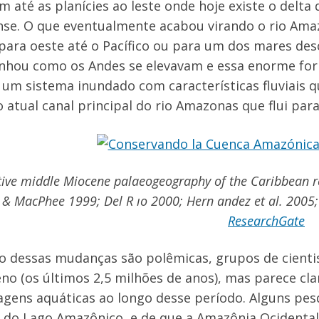
m até as planícies ao leste onde hoje existe o delta
se. O que eventualmente acabou virando o rio Ama
para oeste até o Pacífico ou para um dos mares desc
hou como os Andes se elevavam e essa enorme for
 um sistema inundado com características fluviais 
 atual canal principal do rio Amazonas que flui para
tive middle Miocene palaeogeography of the Caribbean r
 & MacPhee 1999; Del R ıo 2000; Hern andez et al. 2005; 
ResearchGate
o dessas mudanças são polêmicas, grupos de cienti
eno (os últimos 2,5 milhões de anos), mas parece cl
agens aquáticas ao longo desse período. Alguns pe
 do Lago Amazônico, e de que a Amazônia Ocidental