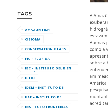
TAGS
A Amazô
exuberan
hidrográ
AMAZON FISH
estavam 
CIBIOMA
Apenas p
como a v
CONSERVATION X LABS
apresent
FIU – FLORIDA
sobre a 
INTERNATIONAL
UNIVERSITY
IBC – INSTITUTO DEL BIEN
entender
COMÚN
Em meado
ICTIO
América 
IDSM – INSTITUTO DE
pesquisa
DESENVOLVIMENTO
montanha
SUSTENTÁVEL MAMIRAUÁ
IIAP – INSTITUTO DE
INVESTIGACIONES DE LA
acredita
AMAZONIA PERUANA
INSTITUTO FRONTEIRAS