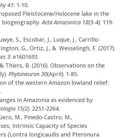
hy 41
: 1-10.
 A proposed Pleistocene/Holocene lake in the
d biogeography.
Acta Amazonica 18
(3-4): 119-
wye, S., Escobar, J., Luque, J., Carrillo-
ington, G., Ortiz, J., & Wesselingh, F. (2017).
es 3
: e1601693.
., & Thiers, B. (2016). Observations on the
ly).
Phytoneuron 30
(April): 1-85.
ution of the western Amazon lowland relief:
.
 changes in Amazonia as evidenced by
tologia 15(2)
: 2251-2264.
üero, M., Pinedo-Castro, M.,
eses, Intrinsic Capacity of Species
rs (Lontra longicaudis and Pteronura