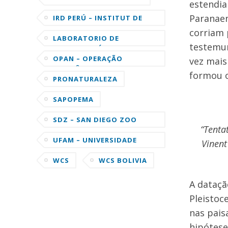
estendia
Paranaen
IRD PERÚ – INSTITUT DE
RECHERCHE POUR LE
corriam 
DÉVELOPPEMENT
LABORATORIO DE
testemun
ORNITOLOGÍA DE LA
UNIVERSIDAD DE CORNELL
OPAN – OPERAÇÃO
vez mais
AMAZÔNIA NATIVA
formou o
PRONATURALEZA
SAPOPEMA
SDZ – SAN DIEGO ZOO
“Tenta
GLOBAL
UFAM – UNIVERSIDADE
Vinent
FEDERAL DO AMAZONAS
WCS
WCS BOLIVIA
A dataçã
Pleistoc
nas pais
hipótese