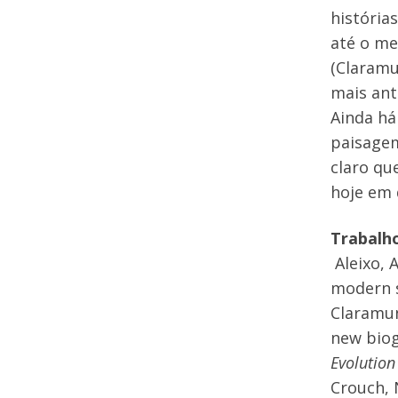
história
até o me
(Claramu
mais ant
Ainda há
paisagem
claro q
hoje em 
Trabalho
Aleixo, 
modern s
Claramunt
new biog
Evolution
Crouch, N