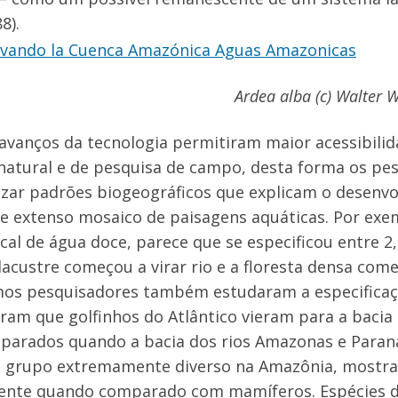
88).
Ardea alba (c) Walter 
 avanços da tecnologia permitiram maior acessibilid
 natural e de pesquisa de campo, desta forma os pe
izar padrões biogeográficos que explicam o desenv
je extenso mosaico de paisagens aquáticas. Por ex
cal de água doce, parece que se especificou entre 2,
lacustre começou a virar rio e a floresta densa come
s pesquisadores também estudaram a especificaçã
aram que golfinhos do Atlântico vieram para a baci
parados quando a bacia dos rios Amazonas e Paraná
 grupo extremamente diverso na Amazônia, mostra
ente quando comparado com mamíferos. Espécies de 