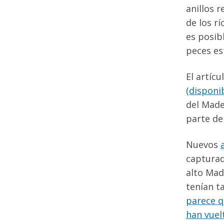
anillos 
de los rí
es posib
peces es
El artícu
(disponib
del Made
parte de
Nuevos
capturad
alto Mad
tenían t
parece q
han vuel