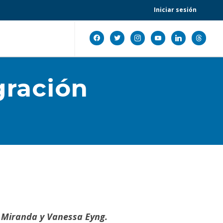
Iniciar sesión
facebook
twitter
instagram
youtube
linkedin
threads
gración
o Miranda y Vanessa Eyng.