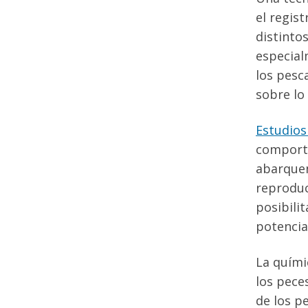
el regis
distinto
especial
los pesc
sobre lo
Estudios
comporta
abarquen
reproduc
posibili
potencia
La quími
los pece
de los p