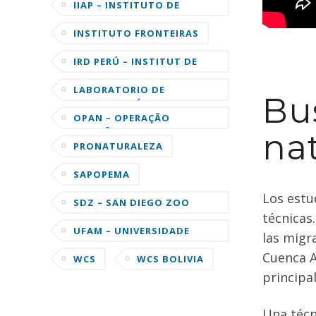
SUSTENTÁVEL MAMIRAUÁ
IIAP – INSTITUTO DE
INVESTIGACIONES DE LA
AMAZONIA PERUANA
INSTITUTO FRONTEIRAS
IRD PERÚ – INSTITUT DE
RECHERCHE POUR LE
DÉVELOPPEMENT
LABORATORIO DE
Bu
ORNITOLOGÍA DE LA
UNIVERSIDAD DE CORNELL
OPAN – OPERAÇÃO
AMAZÔNIA NATIVA
na
PRONATURALEZA
SAPOPEMA
Los estu
SDZ – SAN DIEGO ZOO
técnicas
GLOBAL
UFAM – UNIVERSIDADE
las migr
FEDERAL DO AMAZONAS
Cuenca A
WCS
WCS BOLIVIA
principa
Una técn