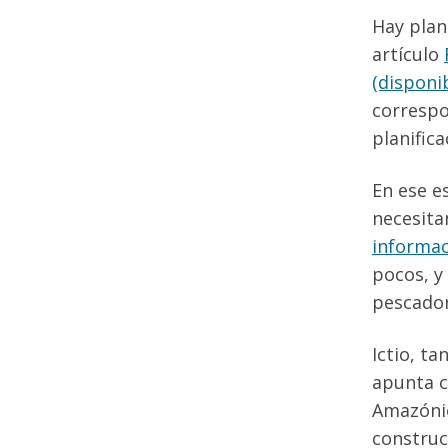
Hay plan
artículo
(disponib
correspo
planifica
En ese e
necesita
informac
pocos, y
pescador
Ictio, ta
apunta c
Amazónic
construc