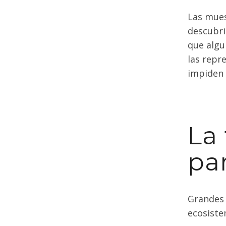
Las mues
descubri
que algu
las repre
impiden 
La 
par
Grandes 
ecosiste