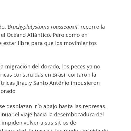
ado,
Brachyplatystoma rousseauxii
, recorre la
 el Océano Atlántico. Pero como en
be estar libre para que los movimientos
 la migración del dorado, los peces ya no
icas construidas en Brasil cortaron la
éctricas Jirau y Santo Antônio impusieron
 dorado.
 se desplazan río abajo hasta las represas.
tinuar el viaje hacia la desembocadura del
impiden volver a sus sitios de
iversidad, la pesca y los modos de vida de