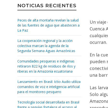
NOTICIAS RECIENTES
Peces de alta montaña revelan la salud
Un viaje 
de las fuentes de agua que abastecen a
Cuenca A
La Paz
cualquie
La cooperación regional y la acción
ocurran
colectiva marcan la agenda de la
Segunda Semana Aguas Amazónicas
En la cu
pueden m
Comunidades pesqueras e indígenas
retiraron 822 kg de residuos de ríos y
conectiv
riberas en la Amazonía ecuatoriana
una barr
Lanzamiento en Brasil: Ictio Audio utiliza
comandos de voz e inteligencia artificial
Las larv
para el monitoreo pesquero
Solo alg
Amazonas
Tecnología social desarrollada en Brasil
frente a sequías fortalece el acceso al
reproduc