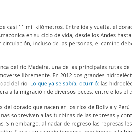
de casi 11 mil kilómetros. Entre ida y vuelta, el dor
mazónica en su ciclo de vida, desde los Andes hasta
r circulación, incluso de las personas, el camino de
.
enca del río Madeira, una de las principales rutas de
overse libremente. En 2012 dos grandes hidroeléctr
idad del río.
Lo que ya se sabía, ocurrió
: las hidroel
era a la migración de diversos peces, entre ellos el
as del dorado que nacen en los ríos de Bolivia y Perú
unas sobreviven a las turbinas de las represas y con
. Sin embargo, al nadar de regreso las represas les 
ción. Ese es un cambio inmenso, que impacta la biod