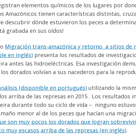
registran elementos químicos de los lugares por don
os Amazónicos tienen características distintas, cruza
le descubrir dónde estuvieron los peces a determinad
tá grabada en sus oídos!
lo
Migración trans-amazónica y retorno a sitios de
le en inglés)
presenta los resultados de investigaci
ira antes las hidroeléctricas. Esa investigación dem
 los dorados volvían a sus nacederos para la reprod
análisis (disponible en portugués)
utilizando la mis
os arriba de las represas en 2015 . Los resultados 
eira durante todo su ciclo de vida – ninguno estuvo 
amaño menor al de los peces que hacían una migrac
ue son muy pocos los dorados que logran sobrevivir 
to muy escasos arriba de las represas (en inglés)
.