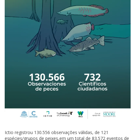
Ictio registrou 130.556 observações válidas, de 121
espécies/grupos de peixes,em um total de 83.572 eventos de