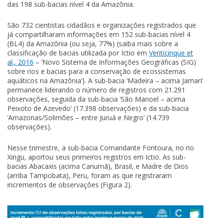
das 198 sub-bacias nível 4 da Amazônia.
São 732 cientistas cidadãos e organizações registrados que
já compartilharam informações em 152 sub-bacias nível 4
(BL4) da Amazônia (ou seja, 77%) (saiba mais sobre a
classificação de bacias utilizada por Ictio em
Venticinque et
al., 2016
– ‘Novo Sistema de Informações Geográficas (SIG)
sobre rios e bacias para a conservação de ecossistemas
aquáticos na Amazônia’). A sub-bacia ‘Madeira – acima Jamari’
permanece liderando o número de registros com 21.291
observações, seguida da sub-bacia ‘São Manoel – acima
Peixoto de Azevedo’ (17.398 observações) e da sub-bacia
‘Amazonas/Solimões – entre Juruá e Negro’ (14.739
observações).
Nesse trimestre, a sub-bacia Comandante Fontoura, no rio
Xingu, aportou seus primeiros registros em Ictio. As sub-
bacias Abacaxis (acima Canumã), Brasil, e Madre de Dios
(arriba Tampobata), Peru, foram as que registraram
incrementos de observações (Figura 2).