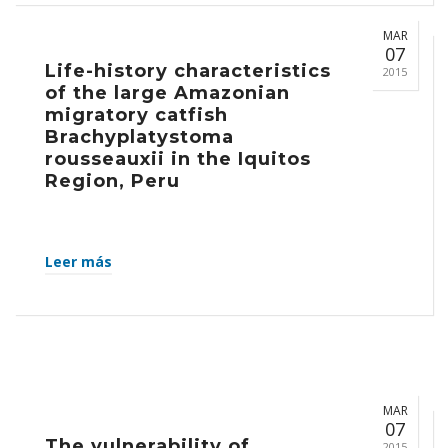
MAR
07
Life-history characteristics
2015
of the large Amazonian
migratory catfish
Brachyplatystoma
rousseauxii in the Iquitos
Region, Peru
Leer más
MAR
07
The vulnerability of
2015