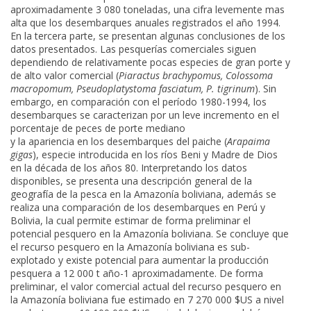
aproximadamente 3 080 toneladas, una cifra levemente mas
alta que los desembarques anuales registrados el año 1994.
En la tercera parte, se presentan algunas conclusiones de los
datos presentados. Las pesquerías comerciales siguen
dependiendo de relativamente pocas especies de gran porte y
de alto valor comercial (
Piaractus brachypomus, Colossoma
macropomum, Pseudoplatystoma fasciatum, P. tigrinum
). Sin
embargo, en comparación con el período 1980-1994, los
desembarques se caracterizan por un leve incremento en el
porcentaje de peces de porte mediano
y la apariencia en los desembarques del paiche (
Arapaima
gigas
), especie introducida en los ríos Beni y Madre de Dios
en la década de los años 80. Interpretando los datos
disponibles, se presenta una descripción general de la
geografía de la pesca en la Amazonía boliviana, además se
realiza una comparación de los desembarques en Perú y
Bolivia, la cual permite estimar de forma preliminar el
potencial pesquero en la Amazonía boliviana. Se concluye que
el recurso pesquero en la Amazonía boliviana es sub-
explotado y existe potencial para aumentar la producción
pesquera a 12 000 t año-1 aproximadamente. De forma
preliminar, el valor comercial actual del recurso pesquero en
la Amazonía boliviana fue estimado en 7 270 000 $US a nivel