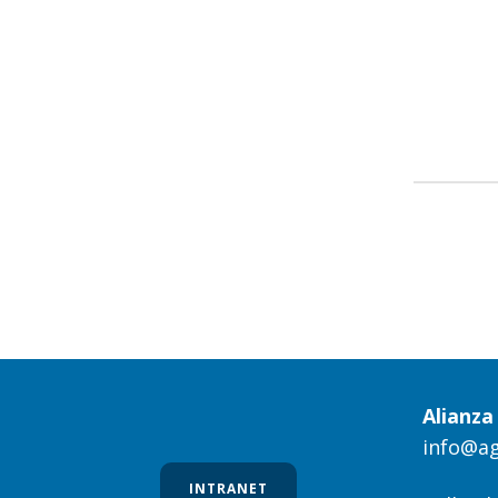
Alianz
info@a
INTRANET