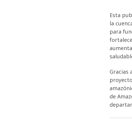
Esta
pub
la
cuenc
para
fu
fortalec
aumenta
saludabl
Gracias
proyect
amazóni
de
Amaz
departa