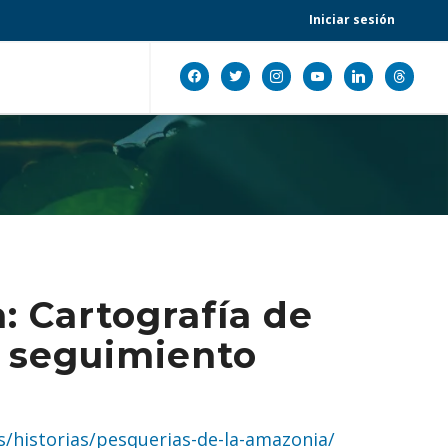
Iniciar sesión
facebook
twitter
instagram
youtube
linkedin
threads
: Cartografía de
 y seguimiento
s/historias/pesquerias-de-la-amazonia/