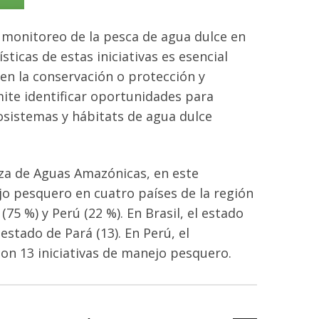
monitoreo
de
la
pesca
de
agua
dulce
en
ísticas
de
estas
iniciativas
es
esencial
en
la
conservación
o
protección
y
ite
identificar
oportunidades
para
osistemas
y
hábitats
de
agua
dulce
za
de
Aguas
Amazónicas,
en
este
jo
pesquero
en
cuatro
países
de
la
región
(75
%)
y
Perú
(22
%).
En
Brasil,
el
estado
estado
de
Pará
(13).
En
Perú,
el
con
13
iniciativas
de
manejo
pesquero.