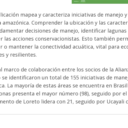
licación
mapea
y
caracteriza
iniciativas
de
manejo
y
a
amazónica.
Comprender
la
ubicación
y
las
caracter
ndamentar
decisiones
de
manejo,
identificar
lagunas
er
las
acciones
conservacionistas.
Esto
también
perm
r
o
mantener
la
conectividad
acuática,
vital
para
ec
es
y
resilientes.
al
marco
de
colaboración
entre
los
socios
de
la
Alian
o
se
identificaron
un
total
de
155
iniciativas
de
mane
ca.
La
mayoría
de
estas
áreas
se
encuentra
en
Brasil
onas
presenta
el
mayor
número
(98),
seguido
por
el
mento
de
Loreto
lidera
con
21,
seguido
por
Ucayali