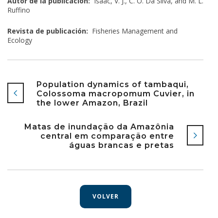
Autor de la publicación:
Isaac, V. J., C. O. Da Silva, and M. L.
Ruffino
Revista de publicación:
Fisheries Management and
Ecology
Population dynamics of tambaqui,
Colossoma macropomum Cuvier, in
the lower Amazon, Brazil
Matas de inundação da Amazônia
central em comparação entre
águas brancas e pretas
VOLVER