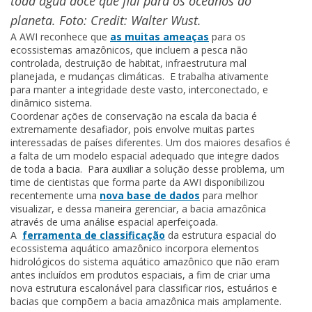
toda água doce que flui para os oceanos do
planeta. Foto: Credit: Walter Wust.
A AWI reconhece que
as muitas ameaças
para os
ecossistemas amazônicos, que incluem a pesca não
controlada, destruição de habitat, infraestrutura mal
planejada, e mudanças climáticas. E trabalha ativamente
para manter a integridade deste vasto, interconectado, e
dinâmico sistema.
Coordenar ações de conservação na escala da bacia é
extremamente desafiador, pois envolve muitas partes
interessadas de países diferentes. Um dos maiores desafios é
a falta de um modelo espacial adequado que integre dados
de toda a bacia. Para auxiliar a solução desse problema, um
time de cientistas que forma parte da AWI disponibilizou
recentemente uma
nova base de dados
para melhor
visualizar, e dessa maneira gerenciar, a bacia amazônica
através de uma análise espacial aperfeiçoada.
A
ferramenta de classificação
da estrutura espacial do
ecossistema aquático amazônico incorpora elementos
hidrológicos do sistema aquático amazônico que não eram
antes incluídos em produtos espaciais, a fim de criar uma
nova estrutura escalonável para classificar rios, estuários e
bacias que compõem a bacia amazônica mais amplamente.