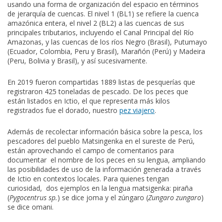
usando una forma de organización del espacio en términos
de jerarquía de cuencas. El nivel 1 (BL1) se refiere la cuenca
amazónica entera, el nivel 2 (BL2) a las cuencas de sus
principales tributarios, incluyendo el Canal Principal del Río
Amazonas, y las cuencas de los ríos Negro (Brasil), Putumayo
(Ecuador, Colombia, Peru y Brasil), Marañón (Perú) y Madeira
(Peru, Bolivia y Brasil), y así sucesivamente.
En 2019 fueron compartidas 1889 listas de pesquerías que
registraron 425 toneladas de pescado. De los peces que
están listados en Ictio, el que representa más kilos
registrados fue el dorado, nuestro
pez viajero
.
Además de recolectar información básica sobre la pesca, los
pescadores del pueblo Matsingenka en el sureste de Perú,
están aprovechando el campo de comentarios para
documentar el nombre de los peces en su lengua, ampliando
las posibilidades de uso de la información generada a través
de Ictio en contextos locales. Para quienes tengan
curiosidad, dos ejemplos en la lengua matsigenka: piraña
(
Pygocentrus sp.
) se dice joma y el zúngaro (
Zungaro zungaro
)
se dice omani.