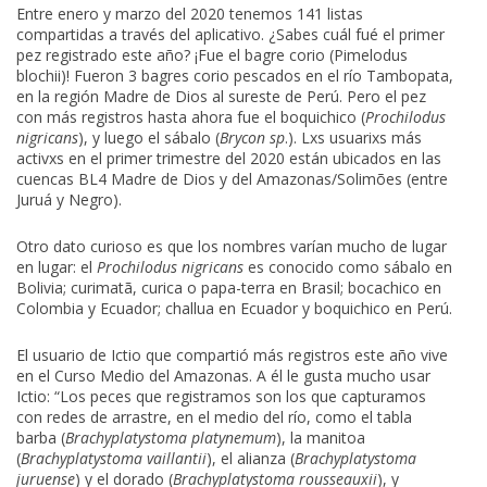
Entre enero y marzo del 2020 tenemos 141 listas
compartidas a través del aplicativo. ¿Sabes cuál fué el primer
pez registrado este año? ¡Fue el bagre corio (Pimelodus
blochii)! Fueron 3 bagres corio pescados en el río Tambopata,
en la región Madre de Dios al sureste de Perú. Pero el pez
con más registros hasta ahora fue el boquichico (
Prochilodus
nigricans
), y luego el sábalo (
Brycon sp
.). Lxs usuarixs más
activxs en el primer trimestre del 2020 están ubicados en las
cuencas BL4 Madre de Dios y del Amazonas/Solimões (entre
Juruá y Negro).
Otro dato curioso es que los nombres varían mucho de lugar
en lugar: el
Prochilodus nigricans
es conocido como sábalo en
Bolivia; curimatã, curica o papa-terra en Brasil; bocachico en
Colombia y Ecuador; challua en Ecuador y boquichico en Perú.
El usuario de Ictio que compartió más registros este año vive
en el Curso Medio del Amazonas. A él le gusta mucho usar
Ictio: “Los peces que registramos son los que capturamos
con redes de arrastre, en el medio del río, como el tabla
barba (
Brachyplatystoma platynemum
), la manitoa
(
Brachyplatystoma vaillantii
), el alianza (
Brachyplatystoma
juruense
) y el dorado (
Brachyplatystoma rousseauxii
), y