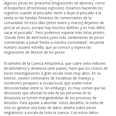
algunos peces en ‘piracema’ [migraciones de desove], como
el boquichico (
Prochilodus nigricans
). Estamos haciendo los
registros cuando el pescador viene a dejar el pescado a la
venta en las tiendas flotantes de comerciantes de la
comunidad. En esos días [entre enero y marzo] dejamos de
pescar un poco, porque hay muchos delfines y es más difícil
sacar el pescado”. Pero podemos esperar más listas pronto.
“Desde fines de abril hasta junio más cardúmenes de peces
comenzarán a pasar frente a nuestra comunidad”, recuerda
nuestro usuario estrella, que ya conoce y espera las
migraciones de desove de los peces.
El tamaño de la Cuenca Amazónica, que cubre siete millones
de kilómetros y atraviesa siete países, hace que los costos de
hacer investigaciones a gran escala sean muy altos. En su
interior, existen centenares de iniciativas de manejo y
monitoreo pesquero a escala local, que suelen estar
desconectadas entre sí. Sin embargo, es muy común que las
decisiones que afectan la vida de las personas en la
Amazonía se tomen marginándolas de los procesos de
decisión. Para ayudar a abordar estos desafíos, la meta de
Ictio es generar una base de datos abierta sobre peces
migratorios a escala de toda la cuenca. Con estos datos