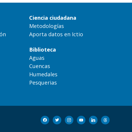
Ciencia ciudadana
Metodologías
ión
Aporta datos en Ictio
Biblioteca
Aguas
Cuencas
Humedales
Pesquerias
facebook
twitter
instagram
youtube
linkedin
threads