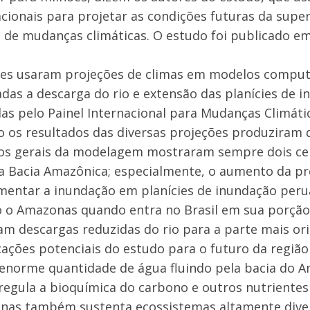
ionais para projetar as condições futuras da supe
 de mudanças climáticas. O estudo foi publicado e
es usaram projeções de climas em modelos computa
adas a descarga do rio e extensão das planícies de 
as pelo Painel Internacional para Mudanças Climáti
 os resultados das diversas projeções produziram di
os gerais da modelagem mostraram sempre dois cen
a Bacia Amazônica; especialmente, o aumento da pr
entar a inundação em planícies de inundação perua
o Amazonas quando entra no Brasil em sua porção
m descargas reduzidas do rio para a parte mais ori
cações potenciais do estudo para o futuro da região 
enorme quantidade de água fluindo pela bacia do A
regula a bioquímica do carbono e outros nutrientes 
as também sustenta ecossistemas altamente diver