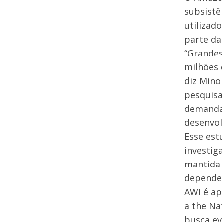
subsistê
utilizad
parte da
“Grandes
milhões 
diz Mino
pesquisa
demanda 
desenvol
Esse est
investig
mantida 
depende
AWI é ap
a the Na
busca ev