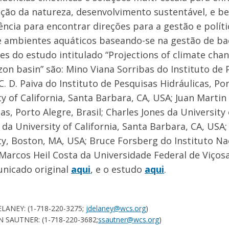
ção da natureza, desenvolvimento sustentável, e 
iência para encontrar direções para a gestão e polít
e ambientes aquáticos baseando-se na gestão de bac
es do estudo intitulado “Projections of climate chan
on basin” são: Mino Viana Sorribas do Instituto de P
. D. Paiva do Instituto de Pesquisas Hidráulicas, Por
ty of California, Santa Barbara, CA, USA; Juan Martin
as, Porto Alegre, Brasil; Charles Jones da University 
 da University of California, Santa Barbara, CA, US
ty, Boston, MA, USA; Bruce Forsberg do Instituto N
e Marcos Heil Costa da Universidade Federal de Viçosa
nicado original
aqui
, e o estudo
aqui
.
LANEY: (1-718-220-3275;
jdelaney@wcs.org
)
 SAUTNER: (1-718-220-3682;
ssautner@wcs.org
)