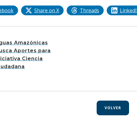
ebook
Share on X
Threads
Linked
guas Amazónicas
usca Aportes para
niciativa Ciencia
iudadana
VOLVER