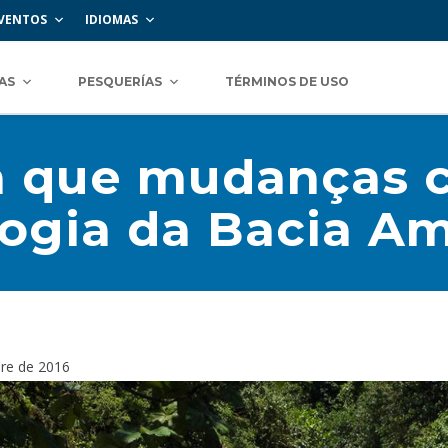
VENTOS
IDIOMAS
AS
PESQUERÍAS
TÉRMINOS DE USO
 que mudanças c
ologia da Bacia A
bre de 2016