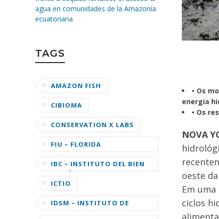
agua en comunidades de la Amazonía
ecuatoriana
TAGS
AMAZON FISH
• Os mo
energia hi
CIBIOMA
• Os re
CONSERVATION X LABS
NOVA YO
FIU – FLORIDA
hidrológ
INTERNATIONAL
recentem
UNIVERSITY
IBC – INSTITUTO DEL BIEN
COMÚN
oeste da
ICTIO
Em uma r
ciclos h
IDSM – INSTITUTO DE
DESENVOLVIMENTO
alimenta