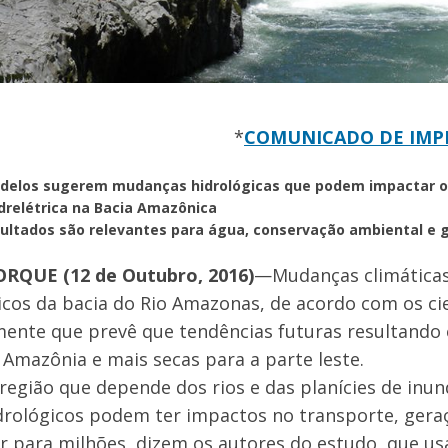
*
COMUNICADO DE IMP
delos sugerem mudanças hidrológicas que podem impactar o t
drelétrica na Bacia Amazônica
sultados são relevantes para água, conservação ambiental e
RQUE (12 de Outubro, 2016)
—Mudanças climáticas 
icos da bacia do Rio Amazonas, de acordo com os ci
ente que prevê que tendências futuras resultando
 Amazônia e mais secas para a parte leste.
egião que depende dos rios e das planícies de inu
idrológicos podem ter impactos no transporte, gera
r para milhões, dizem os autores do estudo, que u