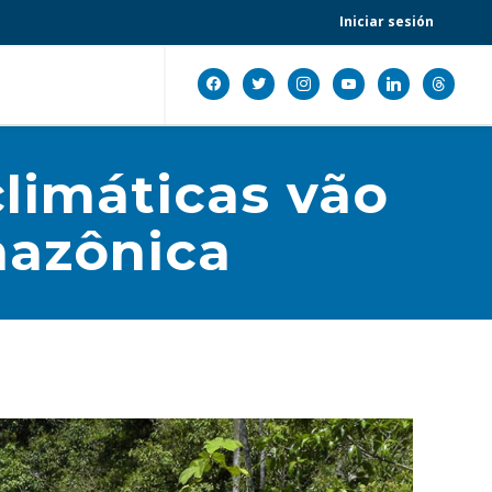
Iniciar sesión
facebook
twitter
instagram
youtube
linkedin
threads
limáticas vão
mazônica