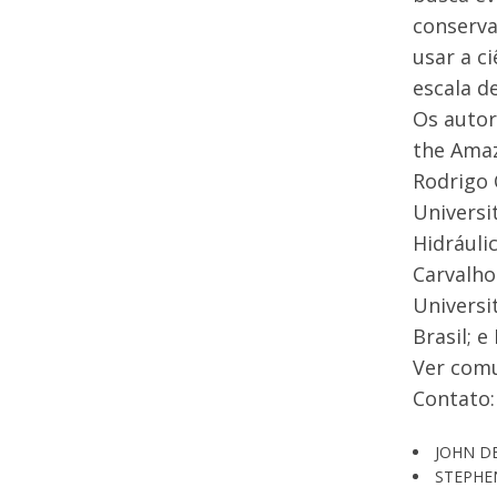
conserva
usar a c
escala d
Os autor
the Amaz
Rodrigo C
Universi
Hidráulic
Carvalho
Universi
Brasil; 
Ver comu
Contato:
JOHN DE
STEPHEN