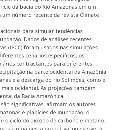
rfície da bacia do Rio Amazonas em um
m um número recente da revista Climate
cionais para simular tendências
inundação. Dados de análises recentes
cas (IPCC) foram usados nas simulações.
ferentes cenários específicos, os
ários contrastantes para diferentes
ecipitação na parte ocidental da Amazônia
nas e a descarga do rio Solimões, como é
 mais ocidental. As projeções também
ental da Bacia Amazônica.
são significativas, afirmam os autores.
mazonas e planícies de inundação, o
e o ciclo do dióxido de carbono e metano.
sos e uma pesca produtiva, que serve de