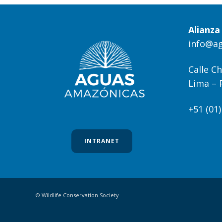
Alianz
info@a
Calle Ch
Lima – 
+51 (01
INTRANET
© Wildlife Conservation Society