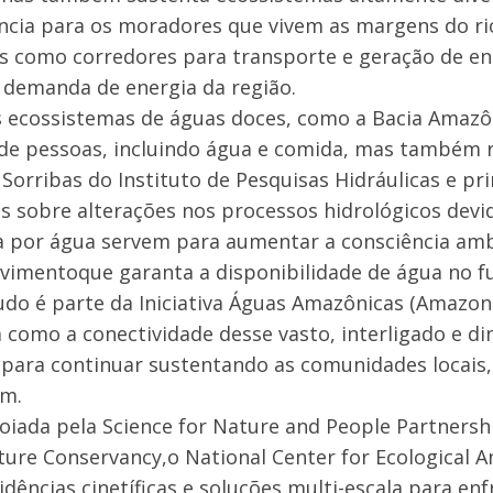
ncia para os moradores que vivem as margens do rio 
os como corredores para transporte e geração de ene
 demanda de energia da região.
 ecossistemas de águas doces, como a Bacia Amazôn
de pessoas, incluindo água e comida, mas também r
 Sorribas do Instituto de Pesquisas Hidráulicas e pr
s sobre alterações nos processos hidrológicos dev
por água servem para aumentar a consciência ambi
vimentoque garanta a disponibilidade de água no fu
udo é parte da Iniciativa Águas Amazônicas (Amazon 
a como a conectividade desse vasto, interligado e 
para continuar sustentando as comunidades locais, 
m.
oiada pela Science for Nature and People Partnershi
ture Conservancy,o National Center for Ecological A
idências cinetíficas e soluções multi-escala para enf