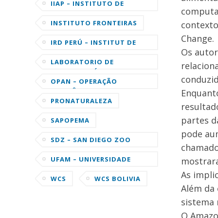
SUSTENTÁVEL MAMIRAUÁ
IIAP – INSTITUTO DE
computac
INVESTIGACIONES DE LA
AMAZONIA PERUANA
INSTITUTO FRONTEIRAS
contexto
Change.
IRD PERÚ – INSTITUT DE
Os autor
RECHERCHE POUR LE
DÉVELOPPEMENT
LABORATORIO DE
relacion
ORNITOLOGÍA DE LA
conduzid
UNIVERSIDAD DE CORNELL
OPAN – OPERAÇÃO
AMAZÔNIA NATIVA
Enquanto
PRONATURALEZA
resultad
partes d
SAPOPEMA
pode aum
SDZ – SAN DIEGO ZOO
chamado 
GLOBAL
UFAM – UNIVERSIDADE
mostrara
FEDERAL DO AMAZONAS
As impli
WCS
WCS BOLIVIA
Além da 
sistema 
O Amazon