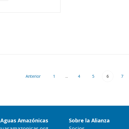
Anterior
1
...
4
5
6
7
a Aguas Amazónicas
Sobre la Alianza
guasamazonicas.org
Socios