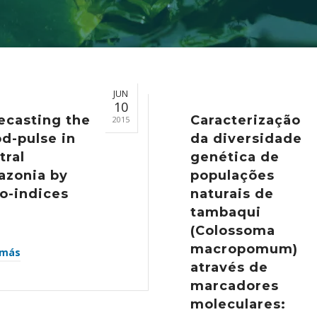
JUN
10
ecasting the
Caracterização
2015
od-pulse in
da diversidade
tral
genética de
zonia by
populações
o-indices
naturais de
tambaqui
(Colossoma
macropomum)
 más
através de
marcadores
moleculares: