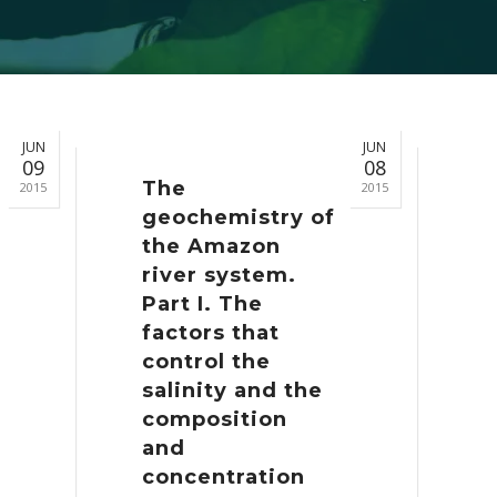
JUN
JUN
09
08
The
2015
2015
geochemistry of
the Amazon
river system.
Part I. The
factors that
control the
salinity and the
composition
and
concentration