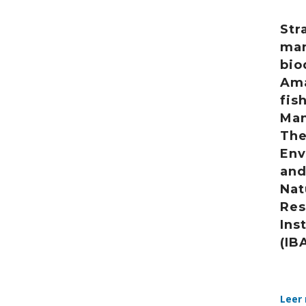
Str
ma
bio
Am
fis
Man
The
Env
and
Nat
Res
Ins
(IB
Leer