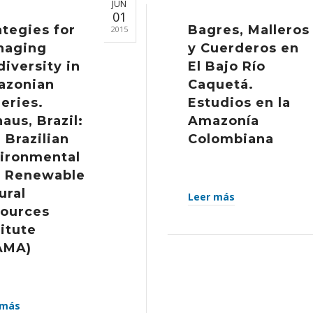
JUN
01
ategies for
Bagres, Malleros
2015
naging
y Cuerderos en
diversity in
El Bajo Río
azonian
Caquetá.
heries.
Estudios en la
aus, Brazil:
Amazonía
 Brazilian
Colombiana
ironmental
 Renewable
ural
Leer más
ources
titute
AMA)
 más