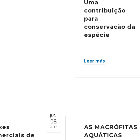
Uma
contribuição
para
conservação da
espécie
Leer más
JUN
08
xes
AS MACRÓFITAS
2015
erciais de
AQUÁTICAS