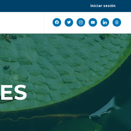
Iniciar sesión
facebook
twitter
instagram
youtube
linkedin
threads
ES