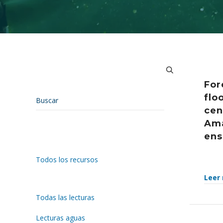
For
flo
cen
Ama
ens
Todos los recursos
Leer
Todas las lecturas
Lecturas aguas