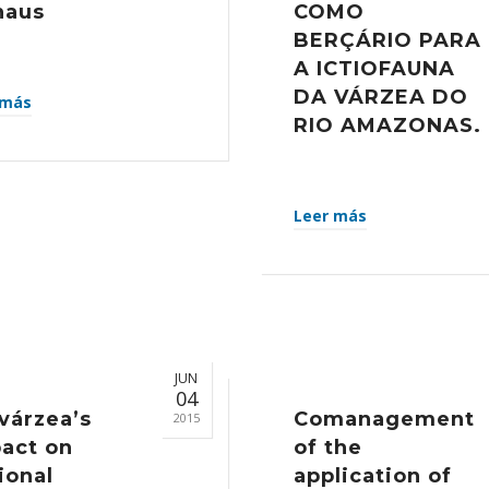
naus
COMO
BERÇÁRIO PARA
A ICTIOFAUNA
DA VÁRZEA DO
 más
RIO AMAZONAS.
Leer más
JUN
04
várzea’s
Comanagement
2015
act on
of the
ional
application of