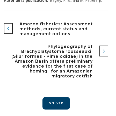
Autor de la publicación:
Bayley, P. B., and M. Petrere-Jr.
Amazon fisheries: Assessment
methods, current status and
management options
Phylogeography of
Brachyplatystoma rousseauxii
(Siluriformes - Pimelodidae) in the
Amazon Basin offers preliminary
evidence for the first case of
“homing” for an Amazonian
migratory catfish
VOLVER