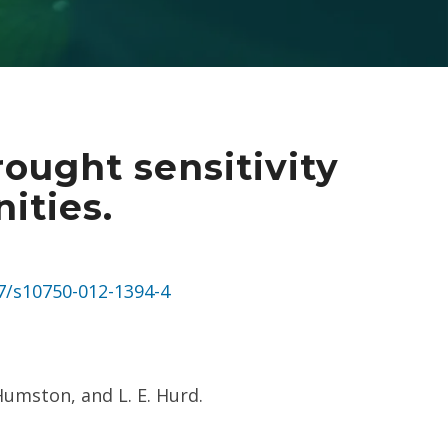
rought sensitivity
ities.
07/s10750-012-1394-4
 Humston, and L. E. Hurd.