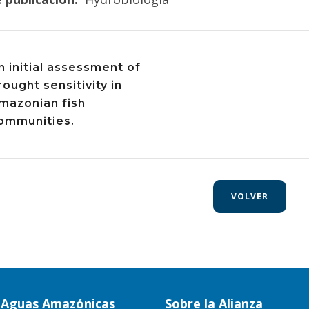
n initial assessment of
rought sensitivity in
mazonian fish
ommunities.
VOLVER
a Aguas Amazónicas
Sobre la Alianza