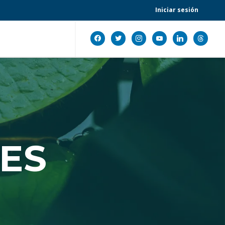
Iniciar sesión
facebook
twitter
instagram
youtube
linkedin
threads
ES