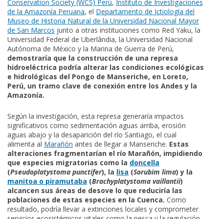
Conservation Society (WCS) Perú
,
Instituto de Investigaciones
de la Amazonía Peruana
, el
Departamento de Ictiología del
Museo de Historia Natural de la Universidad Nacional Mayor
de San Marcos
junto a otras instituciones como Red Yaku, la
Universidad Federal de Uberlândia, la Universidad Nacional
Autónoma de México y la Marina de Guerra de Perú,
demostraría que la construcción de una represa
hidroeléctrica podría alterar las condiciones ecológicas
e hidrológicas del Pongo de Manseriche, en Loreto,
Perú, un tramo clave de conexión entre los Andes y la
Amazonía.
Según la investigación, esta represa generaría impactos
significativos como sedimentación aguas arriba, erosión
aguas abajo y la desaparición del río Santiago, el cual
alimenta al
Marañón
antes de llegar a Manseriche.
Estas
alteraciones fragmentarían el río Marañón, impidiendo
que especies migratorias como la
doncella
(
Pseudoplatystoma punctifer
), la
lisa
(
Sorubim lima
) y la
manitoa o piramutaba
(
Brachyplatystoma vaillantii
)
alcancen sus áreas de desove lo que reduciría las
poblaciones de estas especies en la Cuenca.
Como
resultado, podría llevar a extinciones locales y comprometer
servicios ecosistémicos vitales como la pesca y la regulación