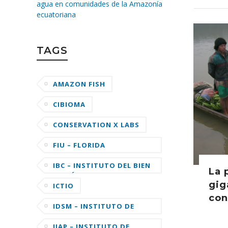
agua en comunidades de la Amazonía
ecuatoriana
TAGS
AMAZON FISH
CIBIOMA
CONSERVATION X LABS
FIU – FLORIDA
INTERNATIONAL
UNIVERSITY
IBC – INSTITUTO DEL BIEN
La 
COMÚN
gig
ICTIO
con
IDSM – INSTITUTO DE
DESENVOLVIMENTO
SUSTENTÁVEL MAMIRAUÁ
IIAP – INSTITUTO DE