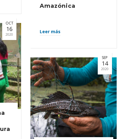
Amazónica
OCT
16
Leer más
2020
SEP
14
2020
na
a
tura