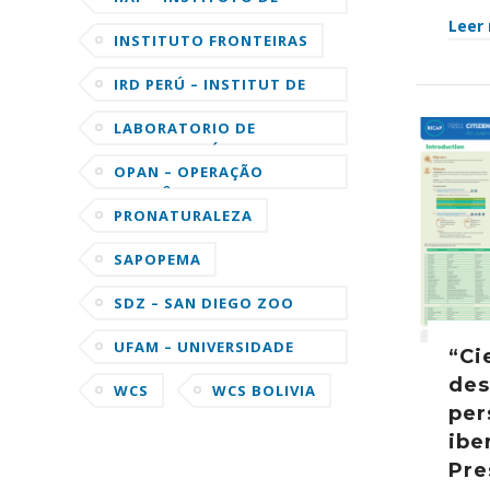
INVESTIGACIONES DE LA
Leer
AMAZONIA PERUANA
INSTITUTO FRONTEIRAS
IRD PERÚ – INSTITUT DE
RECHERCHE POUR LE
DÉVELOPPEMENT
LABORATORIO DE
ORNITOLOGÍA DE LA
UNIVERSIDAD DE CORNELL
OPAN – OPERAÇÃO
AMAZÔNIA NATIVA
PRONATURALEZA
SAPOPEMA
SDZ – SAN DIEGO ZOO
GLOBAL
UFAM – UNIVERSIDADE
“Ci
FEDERAL DO AMAZONAS
des
WCS
WCS BOLIVIA
per
ibe
Pre