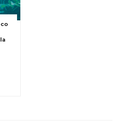
ico
la