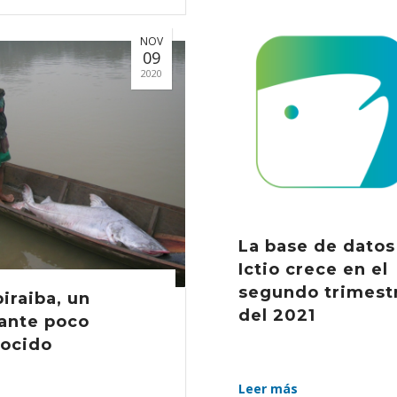
NOV
09
2020
La base de datos
Ictio crece en el
segundo trimest
piraiba, un
del 2021
ante poco
ocido
Leer más