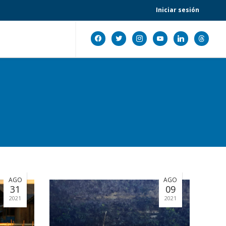
Iniciar sesión
facebook
twitter
instagram
youtube
linkedin
threads
AGO
AGO
31
09
2021
2021