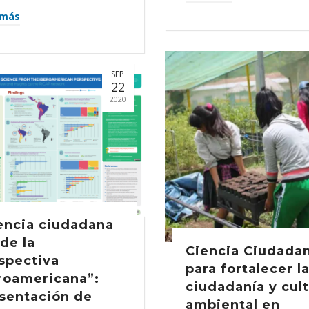
 más
SEP
22
2020
encia ciudadana
de la
Ciencia Ciudada
spectiva
para fortalecer l
roamericana”:
ciudadanía y cul
sentación de
ambiental en