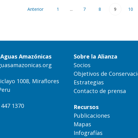
Anterior
1
...
7
8
9
10
a Aguas Amazónicas
Sobre la Alianza
guasamazonicas.org
Socios
Objetivos de Conservac
iclayo 1008, Miraflores
Estrategias
Peru
Contacto de prensa
) 447 1370
Recursos
Publicaciones
Mapas
Infografías