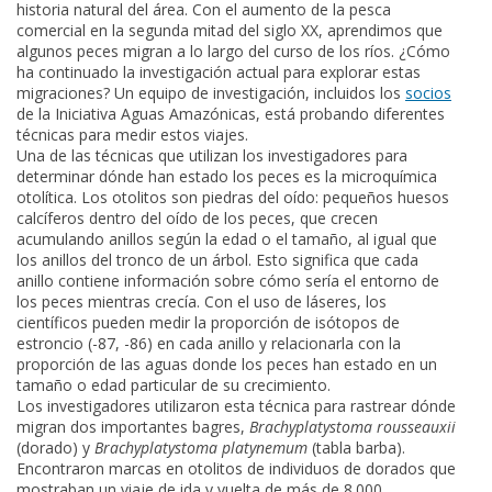
historia natural del área. Con el aumento de la pesca
comercial en la segunda mitad del siglo XX, aprendimos que
algunos peces migran a lo largo del curso de los ríos. ¿Cómo
ha continuado la investigación actual para explorar estas
migraciones? Un equipo de investigación, incluidos los
socios
de la Iniciativa Aguas Amazónicas, está probando diferentes
técnicas para medir estos viajes.
Una de las técnicas que utilizan los investigadores para
determinar dónde han estado los peces es la microquímica
otolítica. Los otolitos son piedras del oído: pequeños huesos
calcíferos dentro del oído de los peces, que crecen
acumulando anillos según la edad o el tamaño, al igual que
los anillos del tronco de un árbol. Esto significa que cada
anillo contiene información sobre cómo sería el entorno de
los peces mientras crecía. Con el uso de láseres, los
científicos pueden medir la proporción de isótopos de
estroncio (-87, -86) en cada anillo y relacionarla con la
proporción de las aguas donde los peces han estado en un
tamaño o edad particular de su crecimiento.
Los investigadores utilizaron esta técnica para rastrear dónde
migran dos importantes bagres,
Brachyplatystoma rousseauxii
(dorado) y
Brachyplatystoma platynemum
(tabla barba).
Encontraron marcas en otolitos de individuos de dorados que
mostraban un viaje de ida y vuelta de más de 8.000