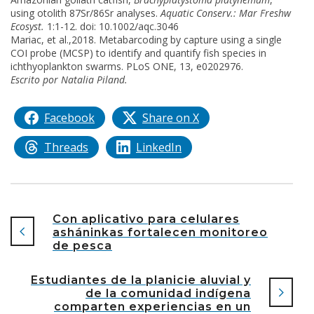
using otolith 87Sr/86Sr analyses.
Aquatic Conserv.: Mar Freshw
Ecosyst.
1:1-12. doi: 10.1002/aqc.3046
Mariac, et al.,2018. Metabarcoding by capture using a single
COI probe (MCSP) to identify and quantify fish species in
ichthyoplankton swarms. PLoS ONE, 13, e0202976.
Escrito por Natalia Piland.
Facebook
Share on X
Threads
LinkedIn
Con aplicativo para celulares
asháninkas fortalecen monitoreo
de pesca
Estudiantes de la planicie aluvial y
de la comunidad indígena
comparten experiencias en un