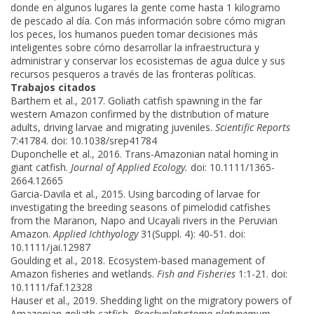
donde en algunos lugares la gente come hasta 1 kilogramo
de pescado al día. Con más información sobre cómo migran
los peces, los humanos pueden tomar decisiones más
inteligentes sobre cómo desarrollar la infraestructura y
administrar y conservar los ecosistemas de agua dulce y sus
recursos pesqueros a través de las fronteras políticas.
Trabajos citados
Barthem et al., 2017. Goliath catfish spawning in the far
western Amazon confirmed by the distribution of mature
adults, driving larvae and migrating juveniles.
Scientific Reports
7:41784. doi: 10.1038/srep41784
Duponchelle et al., 2016. Trans-Amazonian natal homing in
giant catfish.
Journal of Applied Ecology.
doi: 10.1111/1365-
2664.12665
Garcia-Davila et al., 2015. Using barcoding of larvae for
investigating the breeding seasons of pimelodid catfishes
from the Maranon, Napo and Ucayali rivers in the Peruvian
Amazon.
Applied Ichthyology
31(Suppl. 4): 40-51. doi:
10.1111/jai.12987
Goulding et al., 2018. Ecosystem-based management of
Amazon fisheries and wetlands.
Fish and Fisheries
1:1-21. doi:
10.1111/faf.12328
Hauser et al., 2019. Shedding light on the migratory powers of
Amazonian goliath catfish,
Brachyplatystoma platynemum
,