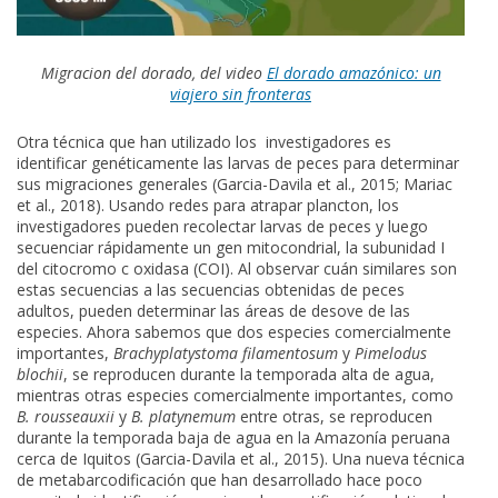
Migracion del dorado, del video
El dorado amazónico: un
viajero sin fronteras
Otra técnica que han utilizado los investigadores es
identificar genéticamente las larvas de peces para determinar
sus migraciones generales (Garcia-Davila et al., 2015; Mariac
et al., 2018). Usando redes para atrapar plancton, los
investigadores pueden recolectar larvas de peces y luego
secuenciar rápidamente un gen mitocondrial, la subunidad I
del citocromo c oxidasa (COI). Al observar cuán similares son
estas secuencias a las secuencias obtenidas de peces
adultos, pueden determinar las áreas de desove de las
especies. Ahora sabemos que dos especies comercialmente
importantes,
Brachyplatystoma filamentosum
y
Pimelodus
blochii
, se reproducen durante la temporada alta de agua,
mientras otras especies comercialmente importantes, como
B. rousseauxii
y
B. platynemum
entre otras, se reproducen
durante la temporada baja de agua en la Amazonía peruana
cerca de Iquitos (Garcia-Davila et al., 2015). Una nueva técnica
de metabarcodificación que han desarrollado hace poco